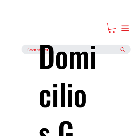
Regala Experiencias, regala bonos de Grupo Seratta
Domi
cilio
s G.