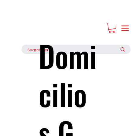
Regala Experiencias, regala bonos de Grupo Seratta
Domi
cilio
s G.