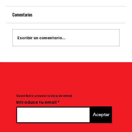
Comentarios
Escribir un comentario...
🍫 La Torta de Bruce llegó a Gourmand: el postre
viral que ahora puedes pedir a domicilio en
Bogotá
Suscríbete a nuestra lista de email
Introduce tu email
Aceptar