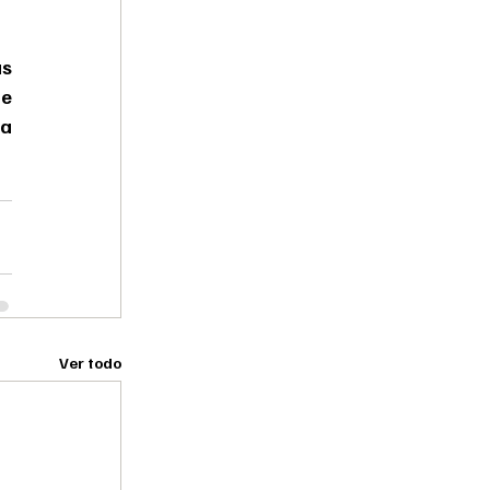
s 
e 
a 
Ver todo