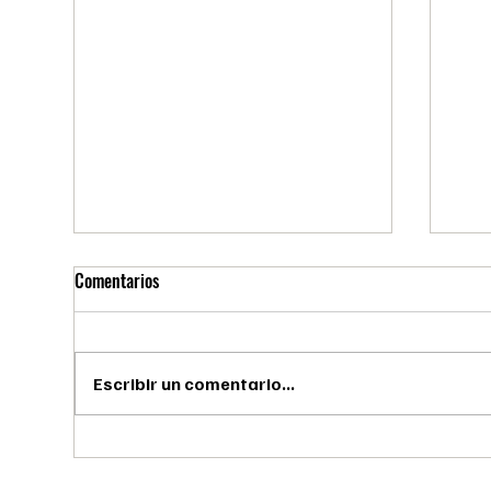
Comentarios
Escribir un comentario...
🎁 El mejor regalo para papá está
🍫 L
en Gourmand: experiencias,
Gour