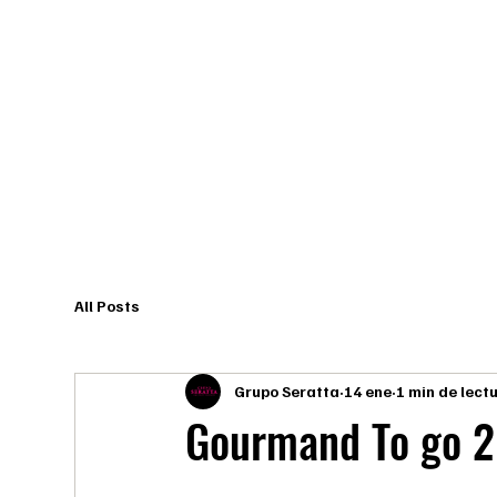
All Posts
Grupo Seratta
14 ene
1 min de lect
Gourmand To go 2