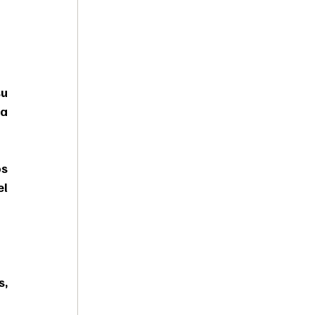
u 
a 
s 
l 
, 