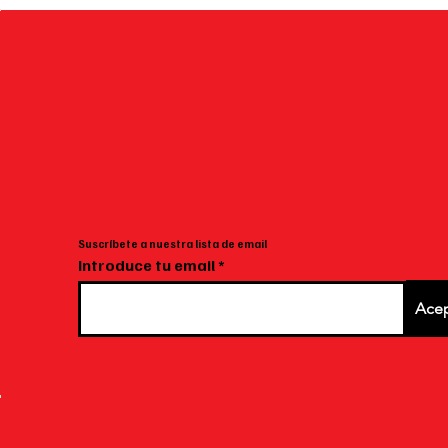
sabores y momentos para recordar
ahor
Bog
Suscríbete a nuestra lista de email
Introduce tu email
Acep