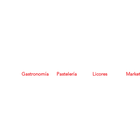
Regala Experiencias, regala bonos de Grupo Seratta
Gastronomía
Pastelería
Licores
Marke