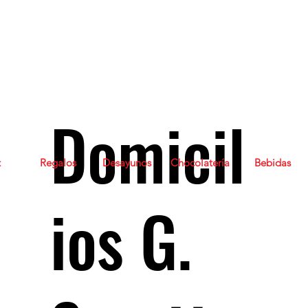
Domicil
t
Regalos
Desayunos
Chocolatería
Bebidas
ios G.