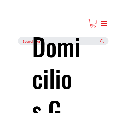
Regala Experiencias, regala bonos de Grupo Seratta
Domi
cilio
s G.