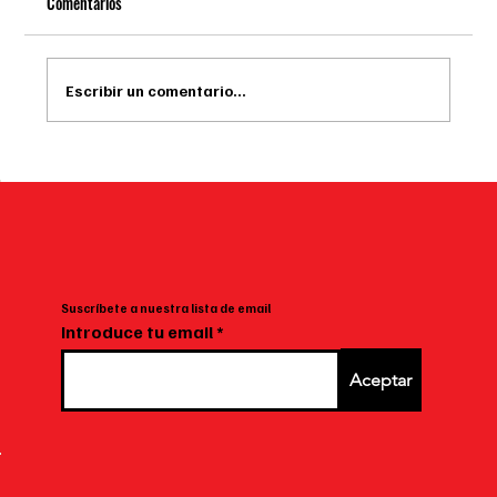
Comentarios
Escribir un comentario...
🍫 La Torta de Bruce llegó a Gourmand: el postre
viral que ahora puedes pedir a domicilio en
Bogotá
Suscríbete a nuestra lista de email
Introduce tu email
Aceptar