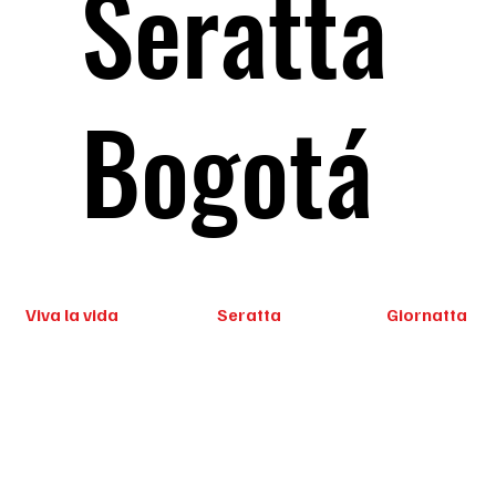
Seratta
Bogotá
Viva la vida
Seratta
Giornatta