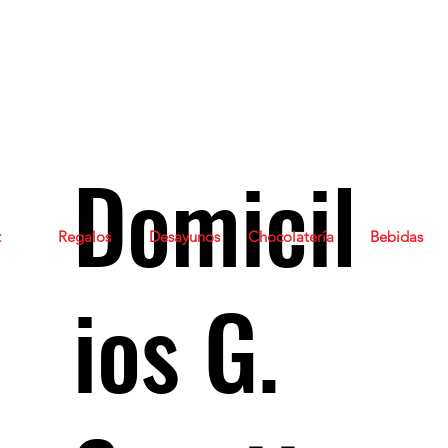
Domicil
t
Regalos
Desayunos
Chocolatería
Bebidas
ios G.