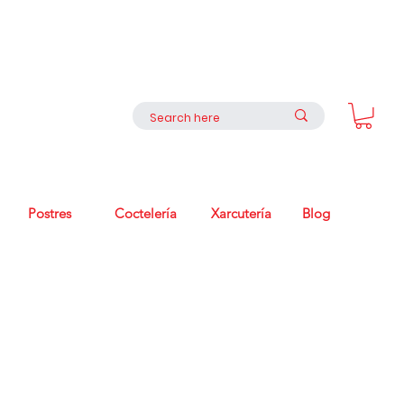
Postres
Coctelería
Xarcutería
Blog