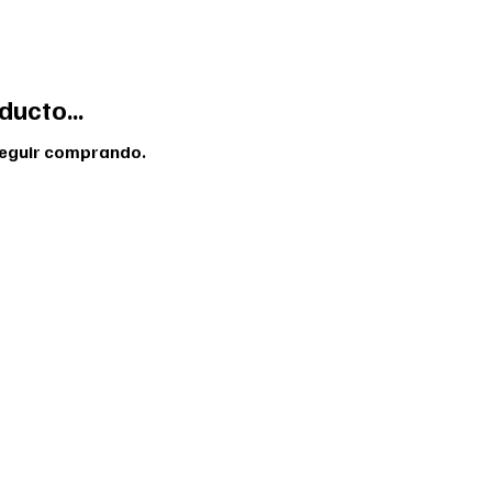
ucto...
seguir comprando.