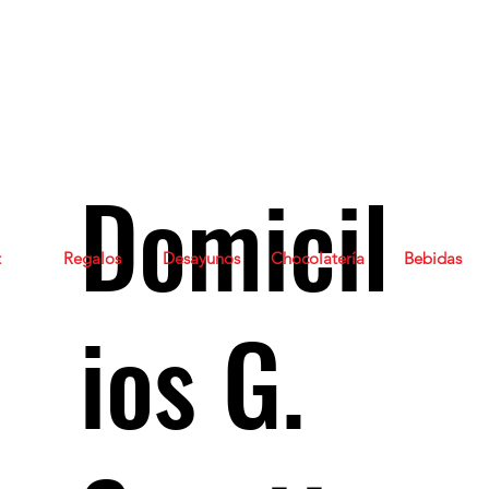
Domicil
t
Regalos
Desayunos
Chocolatería
Bebidas
ios G.