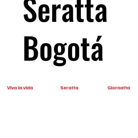
Seratta
Bogotá
Viva la vida
Seratta
Giornatta